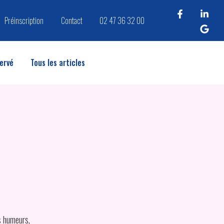
Préinscription
Contact
02 47 36 32 00
ervé
Tous les articles
s humeurs,