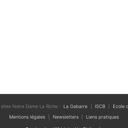
 sites Notre Dame La Riche :
La Gabarre
|
ISCB
|
Ecole 
Mentions légales
|
Newsletters
|
Liens pratiques